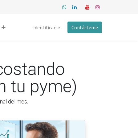
Identificarse
Contácteme
 costando
en tu pyme)
inal del mes.