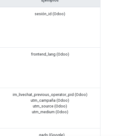
Ejemplos
sesión_id (Odoo)
frontend_lang (Odoo)
im_livechat_previous_operator_pid (Odoo)
utm_campaña (Odoo)
utm_source (Odoo)
utm_medium (Odoo)
__gads (Google)