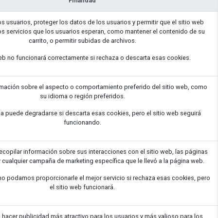
Finalidad
os usuarios, proteger los datos de los usuarios y permitir que el sitio web
os servicios que los usuarios esperan, como mantener el contenido de su
carrito, o permitir subidas de archivos.
web no funcionará correctamente si rechaza o descarta esas cookies.
mación sobre el aspecto o comportamiento preferido del sitio web, como
su idioma o región preferidos.
ia puede degradarse si descarta esas cookies, pero el sitio web seguirá
funcionando.
recopilar información sobre sus interacciones con el sitio web, las páginas
y cualquier campaña de marketing específica que le llevó a la página web.
no podamos proporcionarle el mejor servicio si rechaza esas cookies, pero
el sitio web funcionará.
ra hacer publicidad más atractivo para los usuarios y más valioso para los