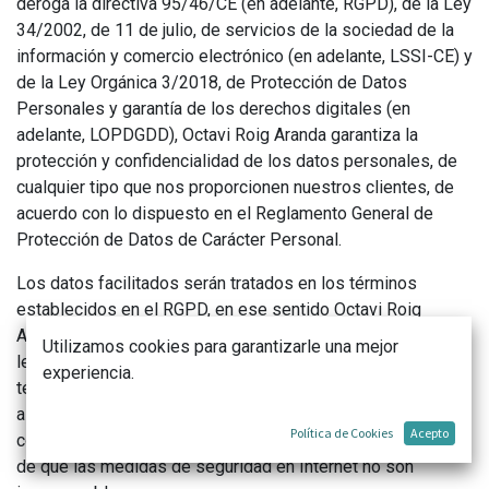
deroga la directiva 95/46/CE (en adelante, RGPD), de la Ley
34/2002, de 11 de julio, de servicios de la sociedad de la
información y comercio electrónico (en adelante, LSSI-CE) y
de la Ley Orgánica 3/2018, de Protección de Datos
Personales y garantía de los derechos digitales (en
adelante, LOPDGDD), Octavi Roig Aranda garantiza la
protección y confidencialidad de los datos personales, de
cualquier tipo que nos proporcionen nuestros clientes, de
acuerdo con lo dispuesto en el Reglamento General de
Protección de Datos de Carácter Personal.
Los datos facilitados serán tratados en los términos
establecidos en el RGPD, en ese sentido ​Octavi Roig
Aranda ha adoptado los niveles de protección que
Utilizamos cookies para garantizarle una mejor
legalmente se exigen, y ha instalado todas las medidas
experiencia.
técnicas a su alcance para evitar la pérdida, mal uso,
alteración, acceso no autorizado por terceros, expuestos a
Política de Cookies
Acepto
continuación. No obstante, el usuario debe ser consciente
de que las medidas de seguridad en Internet no son