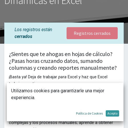
Dinámicas en Excel
Los registros están
Registros cerrados
cerrados
¿Sientes que te ahogas en hojas de cálculo?
¿Pasas horas cruzando datos, sumando
columnas y creando reportes manualmente?
¡Basta ya! Deja de trabajar
para
Excel y haz que Excel
trabaje
para ti
.
Utilizamos cookies para garantizarle una mejor
En este taller 100% práctico, descubrirás el poder de las
experiencia.
Tablas Dinámicas
, la herramienta MÁS potente de Excel
para analizar, resumir y presentar grandes volúmenes de
Política de Cookies
Acepto
información en segundos. Olvídate de las fórmulas
complejas y los procesos manuales; aprende a obtener